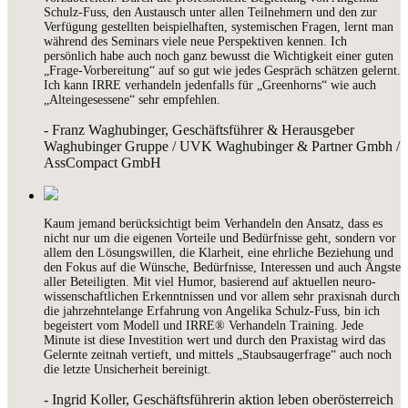
Schulz-Fuss, den Austausch unter allen Teilnehmern und den zur
Verfügung gestellten beispielhaften, systemischen Fragen, lernt man
während des Seminars viele neue Perspektiven kennen. Ich
persönlich habe auch noch ganz bewusst die Wichtigkeit einer guten
„Frage-Vorbereitung“ auf so gut wie jedes Gespräch schätzen gelernt.
Ich kann IRRE verhandeln jedenfalls für „Greenhorns“ wie auch
„Alteingesessene“ sehr empfehlen.
- Franz Waghubinger, Geschäftsführer & Herausgeber
Waghubinger Gruppe / UVK Waghubinger & Partner Gmbh /
AssCompact GmbH
Kaum jemand berücksichtigt beim Verhandeln den Ansatz, dass es
nicht nur um die eigenen Vorteile und Bedürfnisse geht, sondern vor
allem den Lösungswillen, die Klarheit, eine ehrliche Beziehung und
den Fokus auf die Wünsche, Bedürfnisse, Interessen und auch Ängste
aller Beteiligten. Mit viel Humor, basierend auf aktuellen neuro-
wissenschaftlichen Erkenntnissen und vor allem sehr praxisnah durch
die jahrzehntelange Erfahrung von Angelika Schulz-Fuss, bin ich
begeistert vom Modell und IRRE® Verhandeln Training. Jede
Minute ist diese Investition wert und durch den Praxistag wird das
Gelernte zeitnah vertieft, und mittels „Staubsaugerfrage“ auch noch
die letzte Unsicherheit bereinigt.
- Ingrid Koller, Geschäftsführerin aktion leben oberösterreich