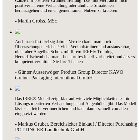
Ganze mit positiver Grundeinstellung. Das motiviert auch mich
positiver an eine Verhandlung oder ähnliche Situationen
heranzugehen und einen gemeinsamen Nutzen zu kreieren.
- Martin Groiss, MSc
Auch nach fast dreißig Jahren Vertrieb kann man noch
Überraschungen erleben! Viele Verkaufstrainer sind austauschbar,
nicht aber Angelika Schulz mit ihrem IRRE® Training.
Herzerfrischend charmant, hochprofessionell vorbereitet und äußerst
kompetent vermittelt Sie Ihre Themen.
- Günter Ausserwöger, Product Group Director KAVO
Greiner Packaging International GmbH
Das IRRE® Modell zeigt klar auf wie viele Möglichkeiten es für
Lösungsorientierten Verhandlungen auf Augenhöhe gibt. Das Modell
lässt sich leicht verinnerlichen und kann damit schnell von allen
eingesetzt werden.
- Markus Gruber, Bereichsleiter Einkauf / Director Purchasing
PÖTTINGER Landtechnik GmbH