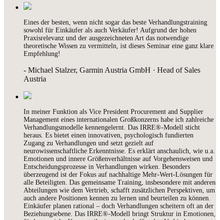
Eines der besten, wenn nicht sogar das beste Verhandlungstraining
sowohl für Einkäufer als auch Verkäufer! Aufgrund der hohen
Praxisrelevanz und der ausgezeichneten Art das notwendige
theoretische Wissen zu vermitteln, ist dieses Seminar eine ganz klare
Empfehlung!
- Michael Stalzer, Garmin Austria GmbH · Head of Sales
Austria
In meiner Funktion als Vice President Procurement and Supplier
Management eines internationalen Großkonzerns habe ich zahlreiche
Verhandlungsmodelle kennengelernt. Das IRRE®-Modell sticht
heraus. Es bietet einen innovativen, psychologisch fundierten
Zugang zu Verhandlungen und setzt gezielt auf
neurowissenschaftliche Erkenntnisse. Es erklärt anschaulich, wie u.a.
Emotionen und innere Größenverhältnisse auf Vorgehensweisen und
Entscheidungsprozesse in Verhandlungen wirken. Besonders
überzeugend ist der Fokus auf nachhaltige Mehr-Wert-Lösungen für
alle Beteiligten. Das gemeinsame Training, insbesondere mit anderen
Abteilungen wie dem Vertrieb, schafft zusätzlichen Perspektiven, um
auch andere Positionen kennen zu lernen und beurteilen zu können.
Einkäufer planen rational – doch Verhandlungen scheitern oft an der
Beziehungsebene. Das IRRE®-Modell bringt Struktur in Emotionen,