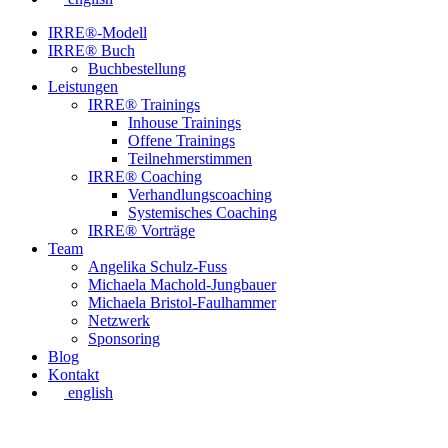
IRRE®-Modell
IRRE® Buch
Buchbestellung
Leistungen
IRRE® Trainings
Inhouse Trainings
Offene Trainings
Teilnehmerstimmen
IRRE® Coaching
Verhandlungscoaching
Systemisches Coaching
IRRE® Vorträge
Team
Angelika Schulz-Fuss
Michaela Machold-Jungbauer
Michaela Bristol-Faulhammer
Netzwerk
Sponsoring
Blog
Kontakt
english