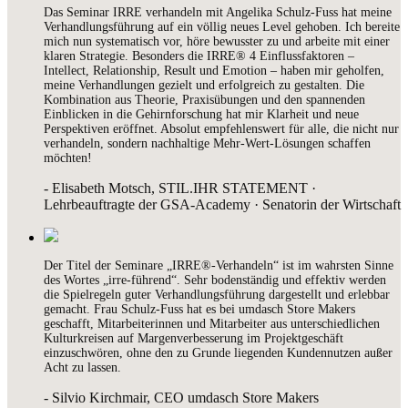
Das Seminar IRRE verhandeln mit Angelika Schulz-Fuss hat meine
Verhandlungsführung auf ein völlig neues Level gehoben. Ich bereite
mich nun systematisch vor, höre bewusster zu und arbeite mit einer
klaren Strategie. Besonders die IRRE® 4 Einflussfaktoren –
Intellect, Relationship, Result und Emotion – haben mir geholfen,
meine Verhandlungen gezielt und erfolgreich zu gestalten. Die
Kombination aus Theorie, Praxisübungen und den spannenden
Einblicken in die Gehirnforschung hat mir Klarheit und neue
Perspektiven eröffnet. Absolut empfehlenswert für alle, die nicht nur
verhandeln, sondern nachhaltige Mehr-Wert-Lösungen schaffen
möchten!
- Elisabeth Motsch, STIL.IHR STATEMENT ·
Lehrbeauftragte der GSA-Academy · Senatorin der Wirtschaft
Der Titel der Seminare „IRRE®-Verhandeln“ ist im wahrsten Sinne
des Wortes „irre-führend“. Sehr bodenständig und effektiv werden
die Spielregeln guter Verhandlungsführung dargestellt und erlebbar
gemacht. Frau Schulz-Fuss hat es bei umdasch Store Makers
geschafft, Mitarbeiterinnen und Mitarbeiter aus unterschiedlichen
Kulturkreisen auf Margenverbesserung im Projektgeschäft
einzuschwören, ohne den zu Grunde liegenden Kundennutzen außer
Acht zu lassen.
- Silvio Kirchmair, CEO umdasch Store Makers