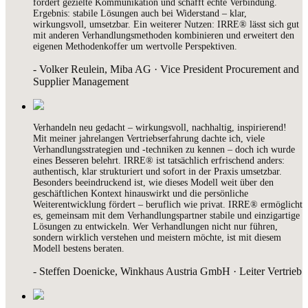
fördert gezielte Kommunikation und schafft echte Verbindung.
Ergebnis: stabile Lösungen auch bei Widerstand – klar,
wirkungsvoll, umsetzbar. Ein weiterer Nutzen: IRRE® lässt sich gut
mit anderen Verhandlungsmethoden kombinieren und erweitert den
eigenen Methodenkoffer um wertvolle Perspektiven.
- Volker Reulein, Miba AG · Vice President Procurement and
Supplier Management
Verhandeln neu gedacht – wirkungsvoll, nachhaltig, inspirierend!
Mit meiner jahrelangen Vertriebserfahrung dachte ich, viele
Verhandlungsstrategien und -techniken zu kennen – doch ich wurde
eines Besseren belehrt. IRRE® ist tatsächlich erfrischend anders:
authentisch, klar strukturiert und sofort in der Praxis umsetzbar.
Besonders beeindruckend ist, wie dieses Modell weit über den
geschäftlichen Kontext hinauswirkt und die persönliche
Weiterentwicklung fördert – beruflich wie privat. IRRE® ermöglicht
es, gemeinsam mit dem Verhandlungspartner stabile und einzigartige
Lösungen zu entwickeln. Wer Verhandlungen nicht nur führen,
sondern wirklich verstehen und meistern möchte, ist mit diesem
Modell bestens beraten.
- Steffen Doenicke, Winkhaus Austria GmbH · Leiter Vertrieb