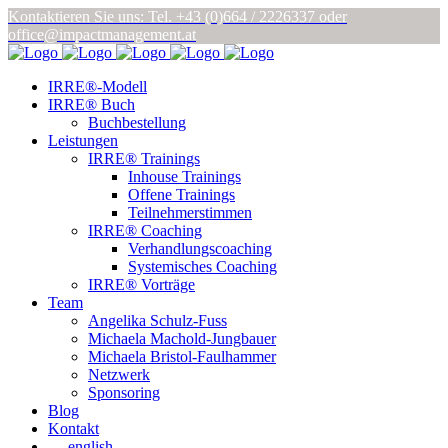
Kontaktieren Sie uns: Tel. +43 (0)664 / 2226337
oder
office@impactmanagement.at
IRRE®-Modell
IRRE® Buch
Buchbestellung
Leistungen
IRRE® Trainings
Inhouse Trainings
Offene Trainings
Teilnehmerstimmen
IRRE® Coaching
Verhandlungscoaching
Systemisches Coaching
IRRE® Vorträge
Team
Angelika Schulz-Fuss
Michaela Machold-Jungbauer
Michaela Bristol-Faulhammer
Netzwerk
Sponsoring
Blog
Kontakt
english