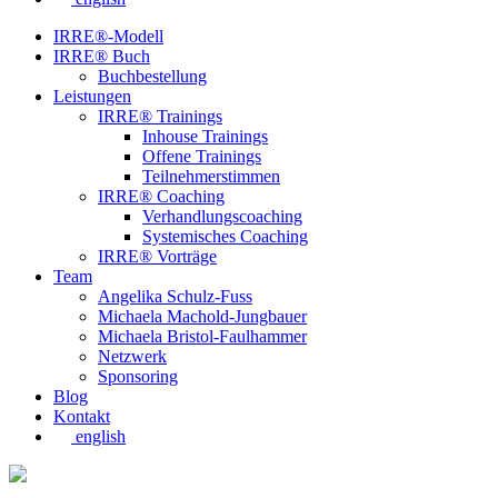
IRRE®-Modell
IRRE® Buch
Buchbestellung
Leistungen
IRRE® Trainings
Inhouse Trainings
Offene Trainings
Teilnehmerstimmen
IRRE® Coaching
Verhandlungscoaching
Systemisches Coaching
IRRE® Vorträge
Team
Angelika Schulz-Fuss
Michaela Machold-Jungbauer
Michaela Bristol-Faulhammer
Netzwerk
Sponsoring
Blog
Kontakt
english